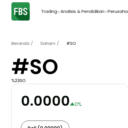
Trading
Analisis & Pendidikan
Perusah
Beranda
/
Saham
/
#SO
#SO
%23SO
0.0000
0
%