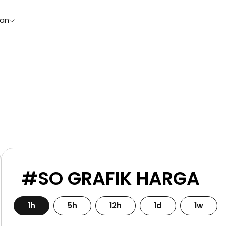
aan
#SO GRAFIK HARGA
1h
5h
12h
1d
1w