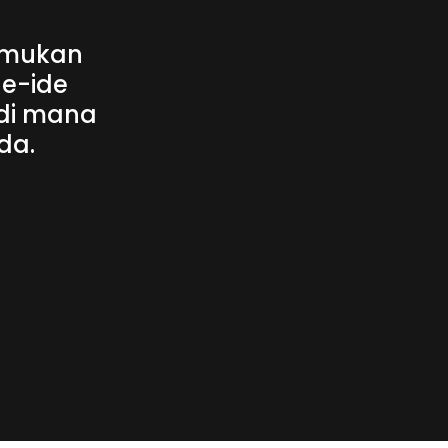
nemukan
de-ide
 di mana
da.