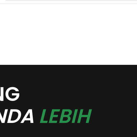
NG
NDA
LEBIH