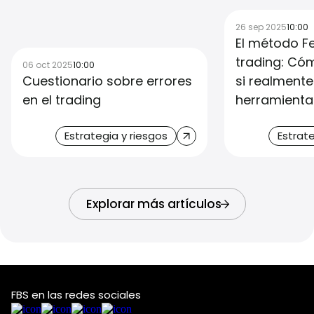
26 sep 2025
10:00
El método F
trading: C
06 oct 2025
10:00
Cuestionario sobre errores
si realment
en el trading
herramienta
Estrategia y riesgos
Estrate
Explorar más artículos
FBS en las redes sociales