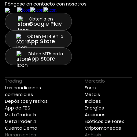
Póngase en contacto con nosotros
Obtenla en
Google Play
Obtén MT4 en la
App Store
Obtén MT5 en la
App Store
Trading
Mercado
Las condiciones
Forex
comerciales
Metals
Depósitos y retiros
Índices
App de FBS
Energías
MetaTrader 5
Acciones
MetaTrader 4
Exóticos de Forex
Cuenta Demo
Criptomonedas
Herramientas
Análisis